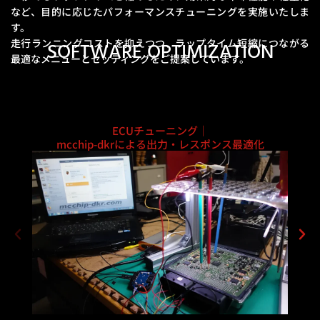
など、
目的に応じたパフォーマンスチューニングを実施いたしま
す。
走行ランニングコストを抑えつつ、ラップタイム短縮につながる
SOFTWARE OPTIMIZATION
最適なメニューとセッティングをご提案しています。
ECUチューニング｜
mcchip-dkrによる出力・レスポンス最適化