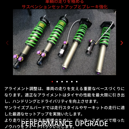
車輌の走りを極める
サスペンションセットアップとブレーキ強化
アライメント調整は、車両の走りを支える重要なベースづくりに
なります。
適正なアライメントはタイヤの性能を最大限に引き出
し、ハンドリングとドライバリティを向上させます。
サンライズブルバードでは走行スタイルやサーキットの走行に適
した最適なセットアップを実施いたします。
より走りにこだわるお客様のために、モータースポーツで培った
PERFORMANCE UPGRADE
ノウハウをフィードバックいたします。