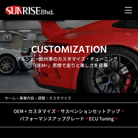
CUSTOMIZATION
ポルシェ・欧州車のカスタマイズ・チューニング｜
「OEM+」思想で走りと美しさを昇華
ホーム
»
事業内容
»
調整・カスタマイズ
OEM + カスタマイズ
サスペンションセットアップ
パフォーマンスアップグレード
ECU Tuning