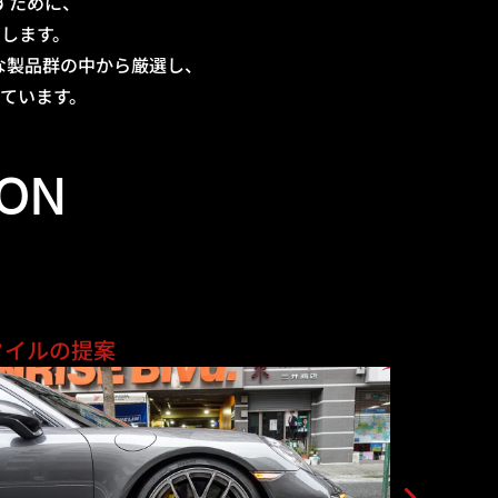
すために、
します。
な製品群の中から厳選し、
ています。
ION
タイルの提案