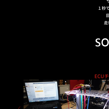
１秒
走
SO
ECU