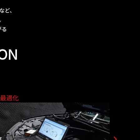
。
など、
。
がる
ION
ス最適化