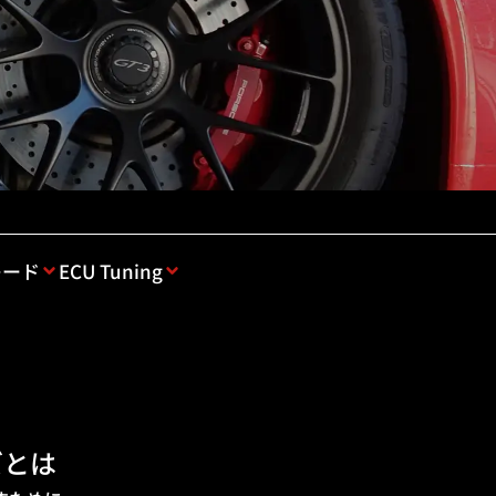
レード
ECU Tuning
ズとは