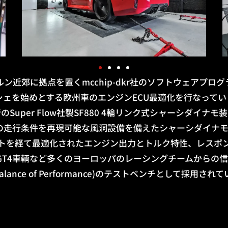
ン近郊に拠点を置くmcchip-dkr社のソフトウェアプロ
シェを始めとする欧州車のエンジンECU最適化を行なってい
のSuper Flow社製SF880 4輪リンク式シャーシダイナモ
hでの走行条件を再現可能な風洞設備を備えたシャーシダイナ
トを経て最適化されたエンジン出力とトルク特性、レスポ
T3 / GT4車輌など多くのヨーロッパのレーシングチームからの
(Balance of Performance)のテストベンチとして採用され