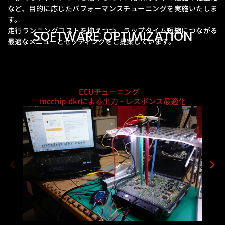
など、
目的に応じたパフォーマンスチューニングを実施いたしま
す。
走行ランニングコストを抑えつつ、ラップタイム短縮につながる
SOFTWARE OPTIMIZATION
最適なメニューとセッティングをご提案しています。
ECUチューニング｜
mcchip-dkrによる出力・レスポンス最適化