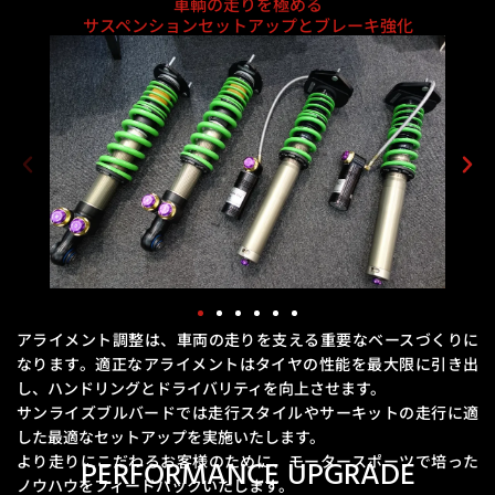
車輌の走りを極める
サスペンションセットアップとブレーキ強化
アライメント調整は、車両の走りを支える重要なベースづくりに
なります。
適正なアライメントはタイヤの性能を最大限に引き出
し、ハンドリングとドライバリティを向上させます。
サンライズブルバードでは走行スタイルやサーキットの走行に適
した最適なセットアップを実施いたします。
より走りにこだわるお客様のために、モータースポーツで培った
PERFORMANCE UPGRADE
ノウハウをフィードバックいたします。