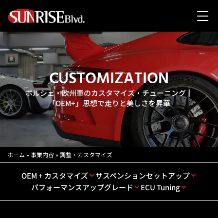
CUSTOMIZATION
ポルシェ・欧州車のカスタマイズ・チューニング｜
「OEM+」思想で走りと美しさを昇華
ホーム
»
事業内容
»
調整・カスタマイズ
OEM + カスタマイズ
サスペンションセットアップ
パフォーマンスアップグレード
ECU Tuning