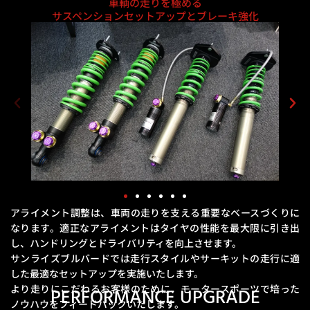
車輌の走りを極める
サスペンションセットアップとブレーキ強化
アライメント調整は、車両の走りを支える重要なベースづくりに
なります。
適正なアライメントはタイヤの性能を最大限に引き出
し、ハンドリングとドライバリティを向上させます。
サンライズブルバードでは走行スタイルやサーキットの走行に適
した最適なセットアップを実施いたします。
より走りにこだわるお客様のために、モータースポーツで培った
PERFORMANCE UPGRADE
ノウハウをフィードバックいたします。