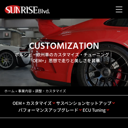
CUSTOMIZATION
ポルシェ・欧州車のカスタマイズ・チューニング｜
「OEM+」思想で走りと美しさを昇華
ホーム
»
事業内容
»
調整・カスタマイズ
OEM + カスタマイズ
サスペンションセットアップ
パフォーマンスアップグレード
ECU Tuning