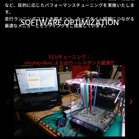
など、
目的に応じたパフォーマンスチューニングを実施いたしま
す。
走行ランニングコストを抑えつつ、ラップタイム短縮につながる
SOFTWARE OPTIMIZATION
最適なメニューとセッティングをご提案しています。
ECUチューニング｜
mcchip-dkrによる出力・レスポンス最適化