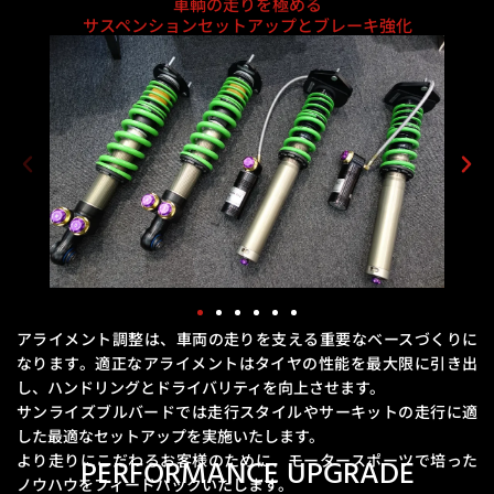
車輌の走りを極める
サスペンションセットアップとブレーキ強化
アライメント調整は、車両の走りを支える重要なベースづくりに
なります。
適正なアライメントはタイヤの性能を最大限に引き出
し、ハンドリングとドライバリティを向上させます。
サンライズブルバードでは走行スタイルやサーキットの走行に適
した最適なセットアップを実施いたします。
より走りにこだわるお客様のために、モータースポーツで培った
PERFORMANCE UPGRADE
ノウハウをフィードバックいたします。