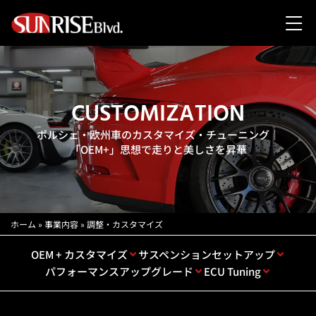
CUSTOMIZATION
ポルシェ・欧州車のカスタマイズ・チューニング｜
「OEM+」思想で走りと美しさを昇華
ホーム
»
事業内容
»
調整・カスタマイズ
OEM + カスタマイズ
サスペンションセットアップ
パフォーマンスアップグレード
ECU Tuning