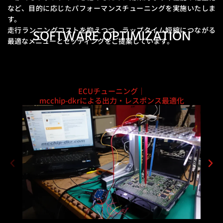
など、
目的に応じたパフォーマンスチューニングを実施いたしま
す。
走行ランニングコストを抑えつつ、ラップタイム短縮につながる
SOFTWARE OPTIMIZATION
最適なメニューとセッティングをご提案しています。
ECUチューニング｜
mcchip-dkrによる出力・レスポンス最適化