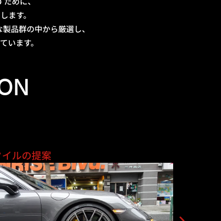
すために、
します。
な製品群の中から厳選し、
ています。
ION
タイルの提案