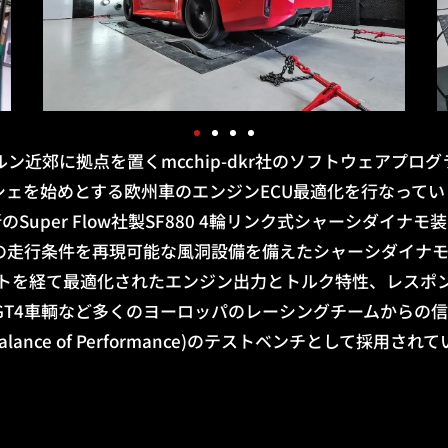
ン近郊に拠点を置くmcchip-dkr社のソフトウェアプロ
シェを始めとする欧州車のエンジンECU最適化を行なってい
のSuper Flow社製SF880 4輪リンク式シャーシダイナモ
hでの走行条件を再現可能な風洞設備を備えたシャーシダイナ
トを経て最適化されたエンジン出力とトルク特性、レスポ
T3 / GT4車輌など多くのヨーロッパのレーシングチームからの
(Balance of Performance)のテストベンチとして採用され