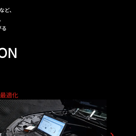
。
など、
。
がる
ION
ス最適化