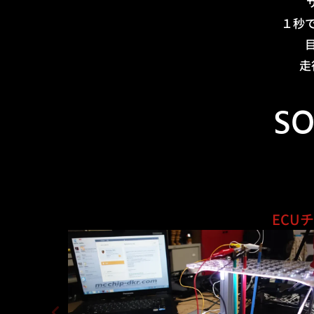
１秒
走
SO
ECU