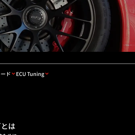
レード
ECU Tuning
ズとは