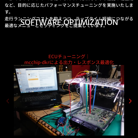
など、
目的に応じたパフォーマンスチューニングを実施いたしま
す。
走行ランニングコストを抑えつつ、ラップタイム短縮につながる
SOFTWARE OPTIMIZATION
最適なメニューとセッティングをご提案しています。
ECUチューニング｜
mcchip-dkrによる出力・レスポンス最適化