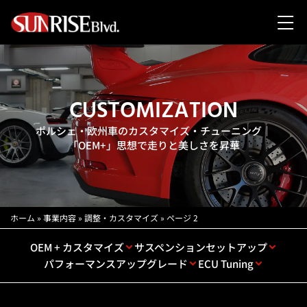
CUSTOMIZATION
ポルシェ・欧州車のカスタマイズ・チューニング｜
「OEM+」思想で走りと美しさを昇華
ホーム
»
事業内容
»
調整・カスタマイズ
»
ページ 2
OEM + カスタマイズ
サスペンションセットアップ
パフォーマンスアップグレード
ECU Tuning