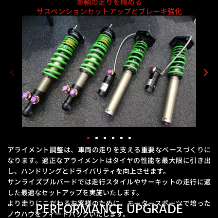
車輌の走りを極める
サスペンションセットアップとブレーキ強化
アライメント調整は、車両の走りを支える重要なベースづくりに
なります。
適正なアライメントはタイヤの性能を最大限に引き出
し、ハンドリングとドライバリティを向上させます。
サンライズブルバードでは走行スタイルやサーキットの走行に適
した最適なセットアップを実施いたします。
より走りにこだわるお客様のために、モータースポーツで培った
PERFORMANCE UPGRADE
ノウハウをフィードバックいたします。