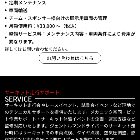
定期メンテナンス
車両輸送
チーム・スポンサー様向けの展示用車両の管理
月額使用料：¥33,000 〜（税込）
整備サービス料：メンテナンス内容・車両条件により費用が
異なります。
詳しくはお問い合わせください。
CIRCUIT TRACKDAY SUPPORT
お問い合わせはこちら
サーキット走行サポート
SERVICE
サーキット走行会やレースイベント、試乗会イベントなど現地で
のテクニカルサポートを提供いたします。メカニック帯同・ピッ
ト作業サポート・サーキット体験イベントの企画・運営支援など
監修対応いたします。ジェントルマンドライバーのサーキット走
行時にはサーキットでの車両点検、タイヤ点検、空気圧調整、燃
料補給など走行当日に必要なサポートを提供いたします。