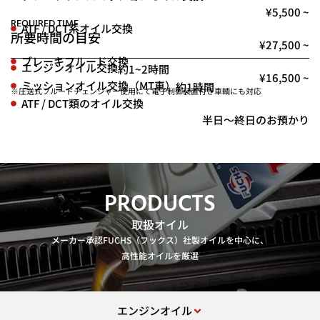
¥5,500 ~
REQUIRED TIME
ATF / DCT系オイル交換
所要時間の目安
¥27,500 ~
ブレーキフルード交換
エンジンオイル交換
約1~2時間
¥16,500 ~
ミッションオイル交換（MT車）
約1時間
※圧送式フルードチェンジャー使用にて電子制御装置付き車輌にも対応
ATF / DCT類のオイル交換
半日〜終日のお預かり
PRODUCTS
取扱オイル
メーカー承認FUCHS（フックス）社製オイルを中心に、
高性能オイルを厳選
エンジンオイル