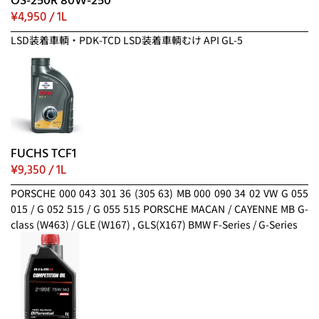
OS-250R 80W-250
¥4,950 / 1L
LSD装着車輌・PDK-TCD LSD装着車輌むけ API GL-5
FUCHS TCF1
¥9,350 / 1L
PORSCHE 000 043 301 36 (305 63) MB 000 090 34 02 VW G 055
015 / G 052 515 / G 055 515 PORSCHE MACAN / CAYENNE MB G-
class (W463) / GLE (W167) , GLS(X167) BMW F-Series / G-Series