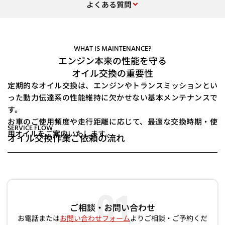
よくある質問
WHAT IS MAINTENANCE?
エンジン本来の性能を守る
オイル交換の重要性
定期的なオイル交換は、エンジンやトランスミッションとい
った動力伝達系の性能維持に欠かせない基本メンテナンスで
す。
お車のご使用頻度や走行距離に応じて、最適な交換時期・使
SERVICE FLOW
用オイルをご案内いたします。
オイル交換作業ご依頼の流れ
01
ご相談・お問い合わせ
お電話または
お問い合わせフォーム
より
ご相談・ご予約くだ