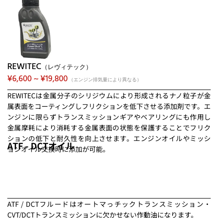
REWITEC
（レヴィテック）
¥6,600 ~ ¥19,800
（エンジン排気量により異なる）
REWITECは金属分子のシリジウムにより形成されるナノ粒子が金
属表面をコーティングしフリクションを低下させる添加剤です。エ
ンジンに限らずトランスミッションギアやベアリングにも作用し
金属摩耗により消耗する金属表面の状態を保護することでフリク
ションの低下と耐久性を向上させます。エンジンオイルやミッシ
ATF - DCTオイル
ョンオイル交換時に添加が可能。
ATF / DCTフルードはオートマっチックトランスミッション・
CVT/DCTトランスミッションに欠かせない作動油になります。