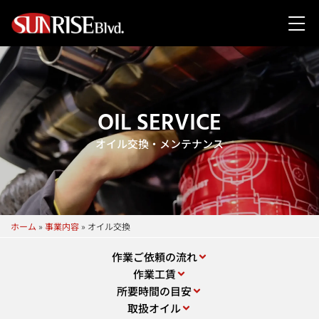
OIL SERVICE
オイル交換・メンテナンス
ホーム
»
事業内容
»
オイル交換
作業ご依頼の流れ
作業工賃
所要時間の目安
取扱オイル