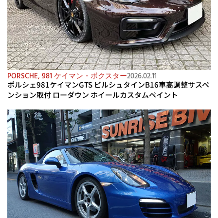
PORSCHE
,
981 ケイマン・ボクスター
2026.02.11
ポルシェ981ケイマンGTS ビルシュタインB16車高調整サスペ
ンション取付 ローダウン ホイールカスタムペイント