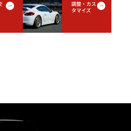
交
調整・カス
タマイズ