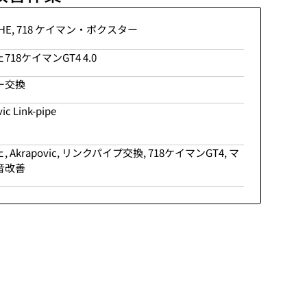
HE
,
718 ケイマン・ボクスター
718ケイマンGT4 4.0
ー交換
ic Link-pipe
ェ
,
Akrapovic
,
リンクパイプ交換
,
718ケイマンGT4
,
マ
音改善