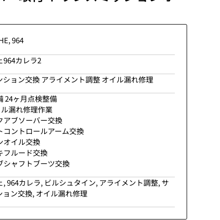
HE
,
964
964カレラ2
ンション交換 アライメント調整 オイル漏れ修理
 24ヶ月点検整備
オイル漏れ修理作業
クアブソーバー交換
トコントロールアーム交換
ンオイル交換
キフルード交換
ブシャフトブーツ交換
ェ
,
964カレラ
,
ビルシュタイン
,
アライメント調整
,
サ
ション交換
,
オイル漏れ修理