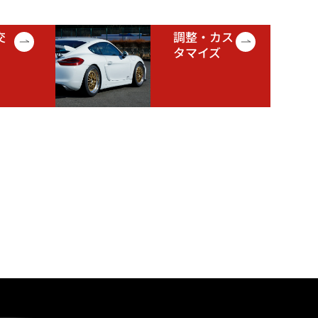
交
調整・カス
タマイズ