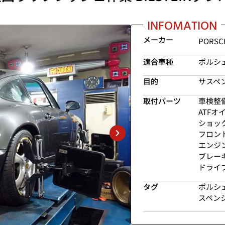
INFOMATION
メーカー
PORSC
適合車種
ポルシェ
目的
サスペ
取付パーツ
車検整備
ATF
ショッ
フロン
エンジ
ブレー
ドライ
タグ
ポルシ
スペン