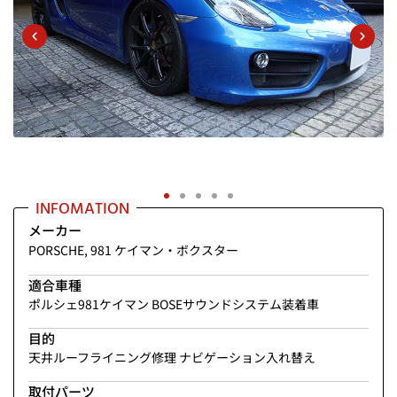
地
B
大
INFOMATION
メーカー
PORSCHE
,
981 ケイマン・ボクスター
適合車種
ポルシェ981ケイマン BOSEサウンドシステム装着車
目的
天井ルーフライニング修理 ナビゲーション入れ替え
取付パーツ