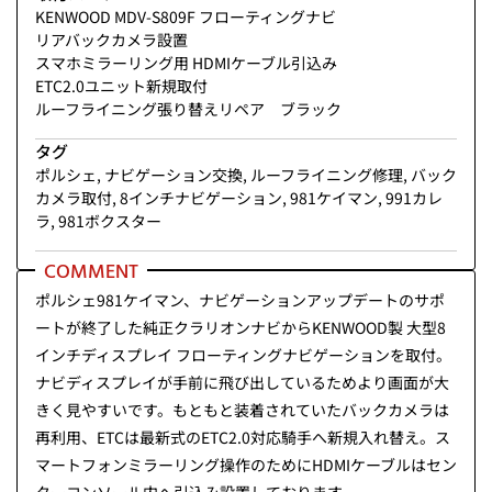
KENWOOD MDV-S809F フローティングナビ
リアバックカメラ設置
スマホミラーリング用 HDMIケーブル引込み
ETC2.0ユニット新規取付
ルーフライニング張り替えリペア ブラック
タグ
ポルシェ
,
ナビゲーション交換
,
ルーフライニング修理
,
バック
カメラ取付
,
8インチナビゲーション
,
981ケイマン
,
991カレ
ラ
,
981ボクスター
COMMENT
ポルシェ981ケイマン、ナビゲーションアップデートのサポ
ートが終了した純正クラリオンナビからKENWOOD製 大型8
インチディスプレイ フローティングナビゲーションを取付。
ナビディスプレイが手前に飛び出しているためより画面が大
きく見やすいです。もともと装着されていたバックカメラは
再利用、ETCは最新式のETC2.0対応騎手へ新規入れ替え。ス
マートフォンミラーリング操作のためにHDMIケーブルはセン