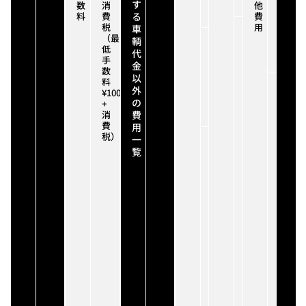
す
数
消
費
割）
他
保
料
費
る
用
費
証
税
用
重
加
車
（最
名
量
入
輌
低
義
税：
費
代
手
変
車
用
金
数
更・
輌
以
料
登
年
追
外
¥100,000
録
式・
加
の
+
費
減
整
消
費
用
税
備・
費
措
用
ア
税）
置
ナ
ク
一
対
ン
セ
覧
象
バ
サ
有
ー
リ
無
プ
ー
に
レ
取
よ
ー
付
り
ト
等
金
費
の
額
用
オ
が
/
プ
変
希
シ
わ
望
ョ
り
ナ
ン
ま
ン
費
す。
バ
用