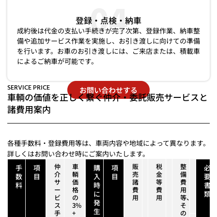
04
登録・点検・納⾞
成約後は代⾦の⽀払い⼿続きが完了次第、登録作業、納車整
備や追加サービス作業を実施し、お引き渡しに向けての準備
を⾏います。お車のお引き渡しには、ご来店または、積載車
によるご納車が可能です。
SERVICE PRICE
お問い合わせする
車輌の価値を正しく繋ぐ仲介・委託販売サービスと
諸費用案内
各種⼿数料・登録費⽤等は、⾞両内容や地域によって異なります。
詳しくはお問い合わせ時にご案内いたします。
仲
車
販
車
税
所
整
納
手
項
購
項
必
介
輌
売
庫
金
得
備
⾞
数
目
入
目
要
サ
価
諸
証
等
税
費
整
料
時
書
ー
格
費
明
費
（環
用
備
に
類
ビ
の
用
書
用
境
等、
費
発
ス
3%
取
性
そ
⽤
生
手
+
得
能
の