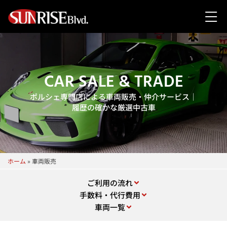
CAR SALE & TRADE
ポルシェ専門店による車両販売・仲介サービス｜
履歴の確かな厳選中古車
ホーム
»
車両販売
ご利⽤の流れ
⼿数料・代⾏費⽤
車両一覧