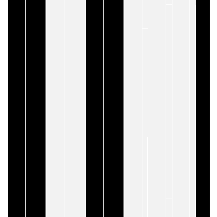
ー
費
自
用
賠
責
保
納
険
車
料：
費
有
用
効
（ご
車
納
検
車
期
ご
間
希
+1
望
ヶ
の
月
場
分
合）
の
加
入
が
必
要
で
す。
⾃
動