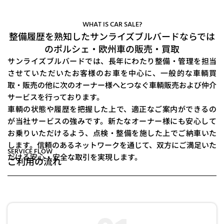
WHAT IS CAR SALE?
整備履歴を熟知したサンライズブルバードならでは
のポルシェ・欧州車の販売・買取
サンライズブルバードでは、⻑年にわたり整備・管理を担当
させていただいたお客様のお⾞を中⼼に、
一般的な車輌買
取・販売の他に次のオーナー様へとつなぐ⾞輌販売および仲介
サービスを⾏っております。
⾞輌の状態や履歴を把握した上で、適正なご案内ができるの
が当社サービスの強みです。
新たなオーナー様にも安⼼して
お乗りいただけるよう、点検・整備を施した上でご納⾞いた
します。
信頼のあるネットワークを通じて、双⽅にご満⾜いた
SERVICE FLOW
だける安⼼・安全な取引を実現します。
ご利⽤の流れ