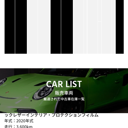
⾞
税
（⽉
割）
リ
サ
イ
ク
ル
料
CAR LIST
販売車両
厳選された中古車在庫一覧
Porsche 718スパイダー (MY2020) 低走行車 クレヨン x クラシ
ックレザーインテリア・プロテクションフィルム
年式：2020年式
走行：3,600km