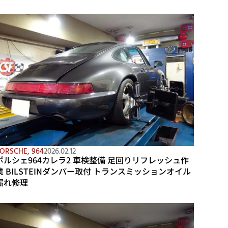
ORSCHE
,
964
2026.02.12
ポルシェ964カレラ2 車検整備 足回りリフレッシュ作
業 BILSTEINダンパー取付 トランスミッションオイル
漏れ修理