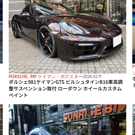
P
サ
PORSCHE
,
981 ケイマン・ボクスター
2026.02.11
ポルシェ981ケイマンGTS ビルシュタインB16車高調
整サスペンション取付 ローダウン ホイールカスタム
ペイント