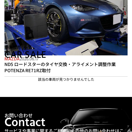
車両販売
CAR SALE
MAZDA
2026.06.17
ND5 ロードスターのタイヤ交換・アライメント調整作業
POTENZA RE71RZ取付
該当の車両が見つかりませんでした
お問い合わせ
Contact
サービスや事業に関するご相談、その他のお問い合わせは
こ