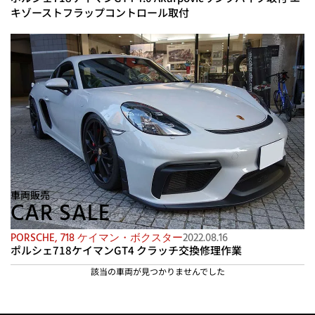
キゾーストフラップコントロール取付
車両販売
CAR SALE
PORSCHE
,
718 ケイマン・ボクスター
2022.08.16
ポルシェ718ケイマンGT4 クラッチ交換修理作業
該当の車両が見つかりませんでした