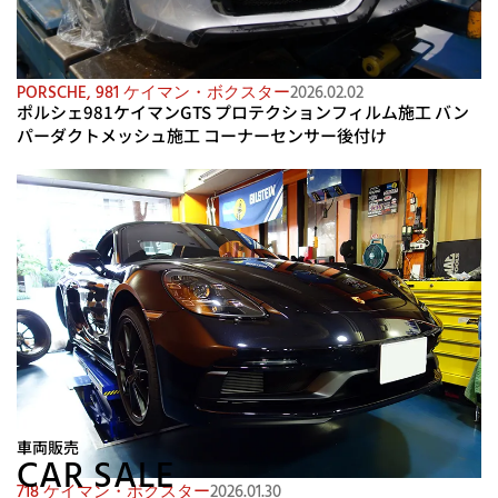
PORSCHE
,
981 ケイマン・ボクスター
2026.02.02
ポルシェ981ケイマンGTS プロテクションフィルム施工 バン
パーダクトメッシュ施工 コーナーセンサー後付け
車両販売
CAR SALE
718 ケイマン・ボクスター
2026.01.30