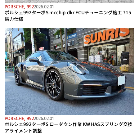
PORSCHE
,
992
2026.02.01
ポルシェ992ターボS mcchip-dkr ECUチューニング施工 715
馬力仕様
PORSCHE
,
992
2026.02.01
ポルシェ992ターボS ローダウン作業 KW HASスプリング交換
アライメント調整