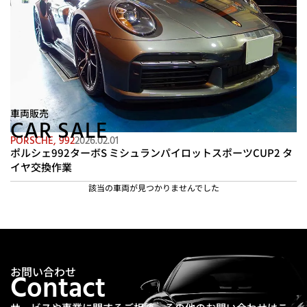
車両販売
CAR SALE
PORSCHE
,
992
2026.02.01
ポルシェ992ターボS ミシュランパイロットスポーツCUP2 タ
イヤ交換作業
該当の車両が見つかりませんでした
お問い合わせ
Contact