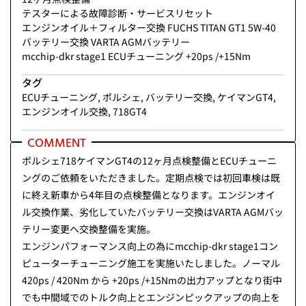
テスターによる故障診断・サービスリセット
エンジンオイル＋フィルター交換 FUCHS TITAN GT1 5W-40
バッテリー交換 VARTA AGMバッテリー
mcchip-dkr stage1 ECUチューニング +20ps /+15Nm
タグ
ECUチューニング
,
ポルシェ
,
バッテリー交換
,
ケイマンGT4
,
エンジンオイル交換
,
718GT4
COMMENT
ポルシェ718ケイマンGT4の12ヶ月点検整備とECUチューニ
ングのご依頼をいただきました。定期点検では初回車検は既
に終え新車から4年目の点検整備となります。エンジンオイ
ル交換作業、劣化していたバッテリー交換はVARTA AGMバッ
テリー変更へ交換整備を実施。
エンジンパフォーマンス向上の為にmcchip-dkr stage1コン
ピューターチューニング施工を実施いたしました。ノーマル
420ps / 420Nm から +20ps /+15Nmの出力アップとなり街中
でも中間域でのトルク向上とエンジンピックアップの向上を