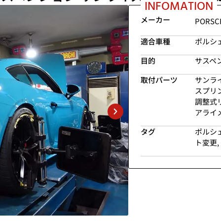
INFOMATION
メーカー
PORSC
適合車種
ポルシェ
目的
サスペ
取付パーツ
サンラ
スプリ
調整式
アライ
タグ
ポルシ
ト変更
,