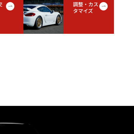
交
調整・カス
タマイズ