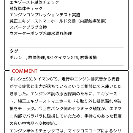
エキゾースト単体チェック
触媒単体チェック
エンジンコンプレッションテスト実施
純正エキゾーストマニホールド交換（内部触媒破損）
スパークプラグ交換
ウオーターポンプ冷却水漏れ修理
タグ
ポルシェ
,
故障修理
,
981ケイマンGTS
,
触媒破損
COMMENT
ポルシェ981ケイマンGTS、走行中エンジン排気音から異音
がする症状と出力が落ちているというご相談にて入庫いただ
きました。エンジン不調の原因探索のために、エキゾース
ト、純正エキゾーストマニホールドを取り外し排気漏れや破
損をチェック。今回右バンク側のセラミック触媒が、エキマ
ニ内部でバラバラに破損していたため、手持ちのあった程度
の良い中古品へ交換対応。
エンジン単体のチェックでは、マイクロスコープによるシリ