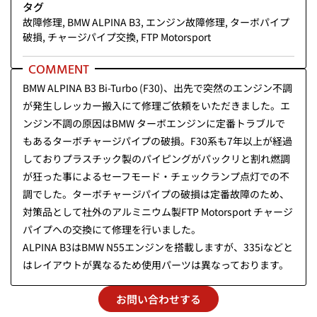
タグ
故障修理
,
BMW ALPINA B3
,
エンジン故障修理
,
ターボパイプ
破損
,
チャージパイプ交換
,
FTP Motorsport
COMMENT
BMW ALPINA B3 Bi-Turbo (F30)、出先で突然のエンジン不調
が発生しレッカー搬入にて修理ご依頼をいただきました。エ
ンジン不調の原因はBMW ターボエンジンに定番トラブルで
もあるターボチャージパイプの破損。F30系も7年以上が経過
しておりプラスチック製のパイピングがパックリと割れ燃調
が狂った事によるセーフモード・チェックランプ点灯での不
調でした。ターボチャージパイプの破損は定番故障のため、
対策品として社外のアルミニウム製FTP Motorsport チャージ
パイプへの交換にて修理を行いました。
ALPINA B3はBMW N55エンジンを搭載しますが、335iなどと
はレイアウトが異なるため使用パーツは異なっております。
お問い合わせする