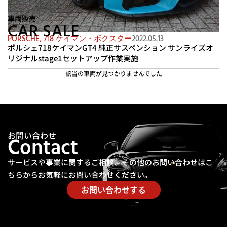
車両販売
CAR SALE
PORSCHE
,
718 ケイマン・ボクスター
2022.05.13
ポルシェ718ケイマンGT4 純正サスペンション サンライズオ
リジナルstage1セットアップ作業実施
該当の車両が見つかりませんでした
お問い合わせ
Contact
サービスや事業に関するご相談、その他のお問い合わせは
こ
ちらからお気軽にお問い合わせください。
お問い合わせする